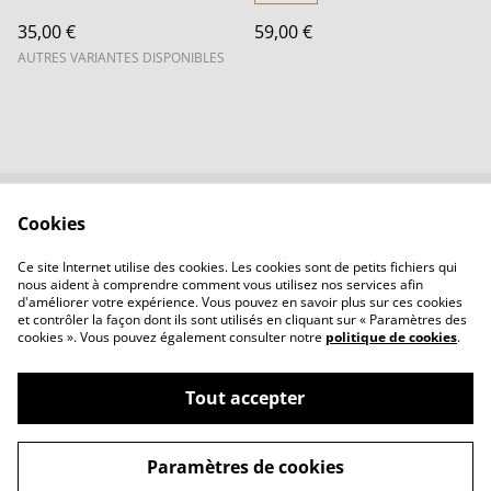
35,00 €
59,00 €
AUTRES VARIANTES DISPONIBLES
Cookies
Contactez-nous
Conditions
Politique de
Politique de cookies
Ce site Internet utilise des cookies. Les cookies sont de petits fichiers qui
confidentialité
nous aident à comprendre comment vous utilisez nos services afin
d'améliorer votre expérience. Vous pouvez en savoir plus sur ces cookies
et contrôler la façon dont ils sont utilisés en cliquant sur « Paramètres des
cookies ». Vous pouvez également consulter notre
politique de cookies
.
Tout accepter
©
2026
LBVerre
Paramètres de cookies
powered by