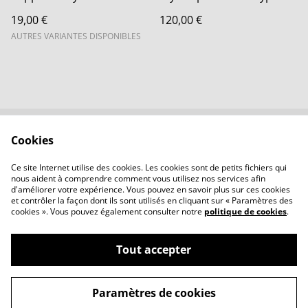
19,00 €
120,00 €
AUTRES VARIANTES DISPONIBLES
Cookies
Contactez-nous
Conditions
Politique de
Politique de cookies
Ce site Internet utilise des cookies. Les cookies sont de petits fichiers qui
confidentialité
nous aident à comprendre comment vous utilisez nos services afin
d'améliorer votre expérience. Vous pouvez en savoir plus sur ces cookies
et contrôler la façon dont ils sont utilisés en cliquant sur « Paramètres des
cookies ». Vous pouvez également consulter notre
politique de cookies
.
Tout accepter
©
2026
LBVerre
Paramètres de cookies
powered by