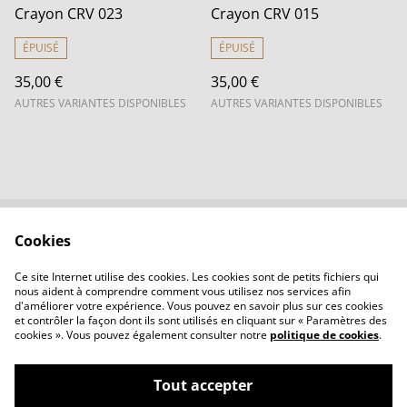
Crayon CRV 023
Crayon CRV 015
ÉPUISÉ
ÉPUISÉ
35,00 €
35,00 €
AUTRES VARIANTES DISPONIBLES
AUTRES VARIANTES DISPONIBLES
Cookies
Contactez-nous
Conditions
Politique de
Politique de cookies
Ce site Internet utilise des cookies. Les cookies sont de petits fichiers qui
confidentialité
nous aident à comprendre comment vous utilisez nos services afin
d'améliorer votre expérience. Vous pouvez en savoir plus sur ces cookies
et contrôler la façon dont ils sont utilisés en cliquant sur « Paramètres des
cookies ». Vous pouvez également consulter notre
politique de cookies
.
Tout accepter