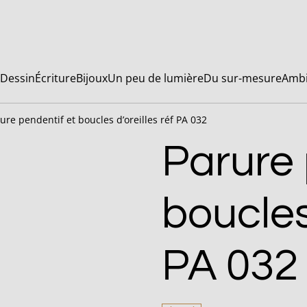
Dessin
Écriture
Bijoux
Un peu de lumière
Du sur-mesure
Ambi
ure pendentif et boucles d’oreilles réf PA 032
Parure 
boucles 
PA 032