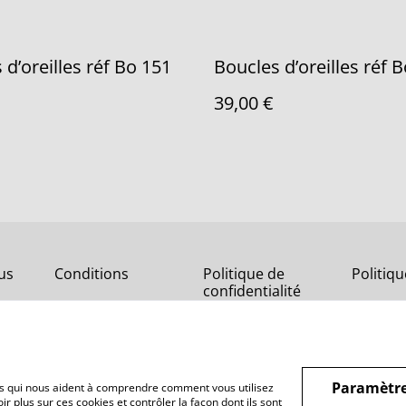
 d’oreilles réf Bo 151
Boucles d’oreilles réf 
39,00 €
us
Conditions
Politique de
Politiq
confidentialité
Paramètre
hiers qui nous aident à comprendre comment vous utilisez
r plus sur ces cookies et contrôler la façon dont ils sont