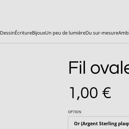
Dessin
Écriture
Bijoux
Un peu de lumière
Du sur-mesure
Ambi
Fil ova
1,00 €
OPTION