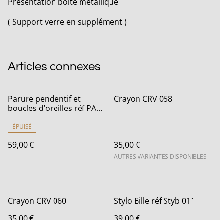
Présentation boîte métallique
( Support verre en supplément )
Articles connexes
Parure pendentif et
Crayon CRV 058
boucles d’oreilles réf PA
092
ÉPUISÉ
59,00 €
35,00 €
AUTRES VARIANTES DISPONIBLES
Crayon CRV 060
Stylo Bille réf Styb 011
35,00 €
39,00 €