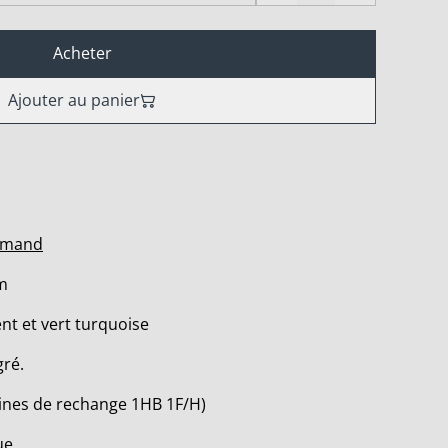
Acheter
Ajouter au panier
ormand
m
nt et vert turquoise
gré.
mines de rechange 1HB 1F/H)
ue.