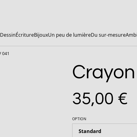
Dessin
Écriture
Bijoux
Un peu de lumière
Du sur-mesure
Ambi
V 041
Crayon
35,00 €
OPTION