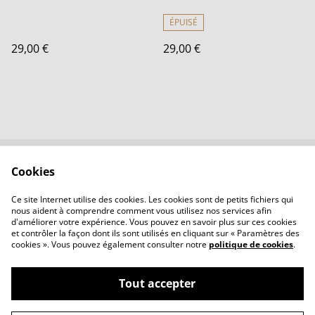
ÉPUISÉ
29,00 €
29,00 €
Cookies
Contactez-nous
Conditions
Politique de
Politique de cookies
Ce site Internet utilise des cookies. Les cookies sont de petits fichiers qui
confidentialité
nous aident à comprendre comment vous utilisez nos services afin
d'améliorer votre expérience. Vous pouvez en savoir plus sur ces cookies
et contrôler la façon dont ils sont utilisés en cliquant sur « Paramètres des
cookies ». Vous pouvez également consulter notre
politique de cookies
.
Tout accepter
©
2026
LBVerre