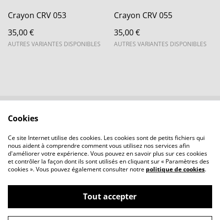
Crayon CRV 053
Crayon CRV 055
35,00 €
35,00 €
AUTRES VARIANTES DISPONIBLES
AUTRES VARIANTES DISPONIBLES
Cookies
Contactez-nous
Conditions
Politique de
Politique de cookies
Ce site Internet utilise des cookies. Les cookies sont de petits fichiers qui
confidentialité
nous aident à comprendre comment vous utilisez nos services afin
d'améliorer votre expérience. Vous pouvez en savoir plus sur ces cookies
et contrôler la façon dont ils sont utilisés en cliquant sur « Paramètres des
cookies ». Vous pouvez également consulter notre
politique de cookies
.
Tout accepter
©
2026
LBVerre