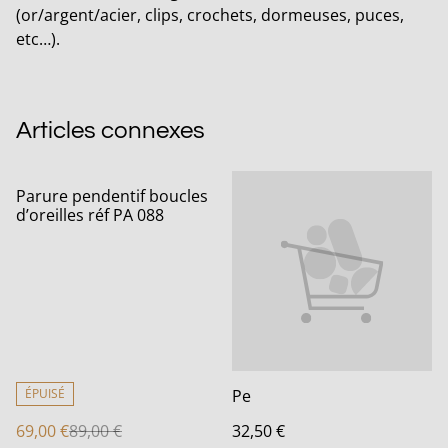
(or/argent/acier, clips, crochets, dormeuses, puces,
etc…).
Articles connexes
%
Parure pendentif boucles
d’oreilles réf PA 088
ÉPUISÉ
Pe
69,00 €
89,00 €
32,50 €